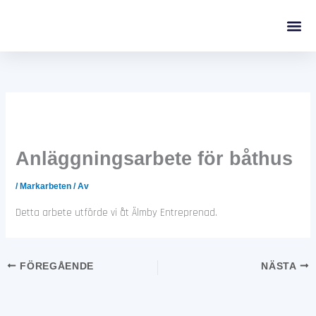
Hoppa
till
innehåll
Anläggningsarbete för båthus
/
Markarbeten
/ Av
Detta arbete utförde vi åt Älmby Entreprenad.
FÖREGÅENDE
NÄSTA