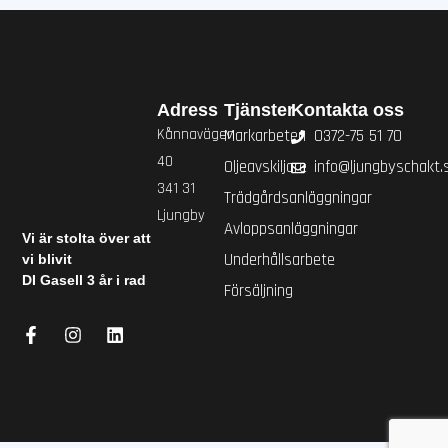
Adress
Tjänster
Kontakta oss
Kånnavägen
Markarbeten
0372-75 51 70
40
Oljeavskiljare
info@ljungbyschakt.
341 31
Trädgårdsanläggningar
Ljungby
Avloppsanläggningar
Vi är stolta över att
Underhållsarbete
vi blivit
DI Gasell 3 år i rad
Försäljning
F
I
L
a
n
i
c
s
n
e
t
k
b
a
e
o
g
d
o
r
i