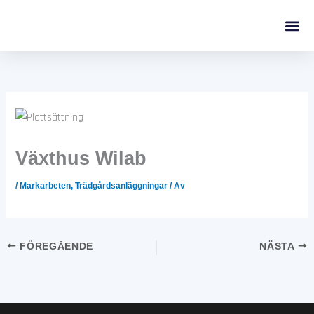
Hoppa
till
innehåll
Växthus Wilab
/
Markarbeten
,
Trädgårdsanläggningar
/ Av
FÖREGÅENDE
NÄSTA