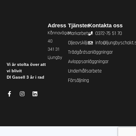
Adress
Tjänster
Kontakta oss
Kånnavägen
Markarbeten
0372-75 51 70
40
Oljeavskiljare
info@ljungbyschakt.
341 31
Trädgårdsanläggningar
Ljungby
Avloppsanläggningar
Vi är stolta över att
Underhållsarbete
vi blivit
DI Gasell 3 år i rad
Försäljning
F
I
L
a
n
i
c
s
n
e
t
k
b
a
e
o
g
d
o
r
i
k
a
n