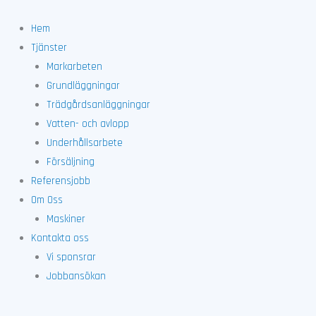
Hoppa
till
Hem
innehåll
Tjänster
Markarbeten
Grundläggningar
Trädgårdsanläggningar
Vatten- och avlopp
Underhållsarbete
Försäljning
Referensjobb
Om Oss
Maskiner
Kontakta oss
Vi sponsrar
Jobbansökan