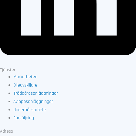
Tjänster
Markarbeten
Oljeavskiljare
Trädgårdsanläggningar
Avloppsanläggningar
Underhållsarbete
Försäljning
Adress